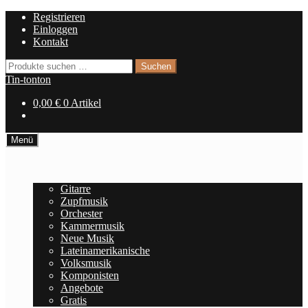
Zur
Zum
Registrieren
Navigation
Inhalt
Einloggen
springen
springen
Kontakt
Suchen
Suchen
nach:
Tin-tonton
0,00
€
0 Artikel
Menü
Home
Noten
Gitarre
Zupfmusik
Orchester
Kammermusik
Neue Musik
Lateinamerikanische
Volksmusik
Komponisten
Angebote
Gratis