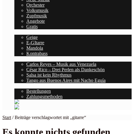
Orchester
Volksmusik
Zupfmusik
Angebote
Gratis
Saiten
Geige
E-GItarre
Mandola
Kontrabass
Blog
Carlos Reyes – Musik aus Venezuela
César Rico – Drei Perlen als Dankeschön
Salsa ist kein Rhythmus
Tango aus Buenos Aires mit Nacho Eguía
Kontodetails
Bestellungen
Zahlungsmethoden
Start
/
Beiträge verschlagwortet mit „gitarre“
Es konnte nichts gefunden