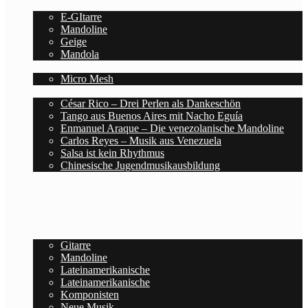
Saiten
E-GItarre
Mandoline
Geige
Mandola
Zubehör
Micro Mesh
Blog
César Rico – Drei Perlen als Dankeschön
Tango aus Buenos Aires mit Nacho Eguía
Enmanuel Araque – Die venezolanische Mandoline
Carlos Reyes – Musik aus Venezuela
Salsa ist kein Rhythmus
Chinesische Jugendmusikausbildung
Deutsch
Español
Home
Noten
Gitarre
Mandoline
Lateinamerikanische
Lateinamerikanische
Komponisten
Neue Musik