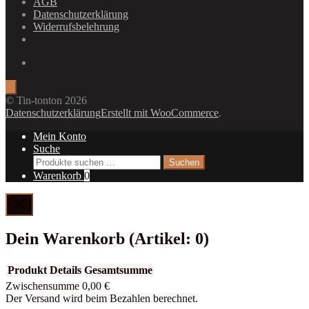
AGB
Datenschutzerklärung
Widerrufsbelehrung
© Tin-tonton 2026
Datenschutzerklärung
Erstellt mit WooCommerce
.
Mein Konto
Suche
Suchen
Suchen
nach:
Warenkorb
0
Dein Warenkorb
(Artikel: 0)
Produkt
Details
Gesamtsumme
Zwischensumme
0,00 €
Produkte
Der Versand wird beim Bezahlen berechnet.