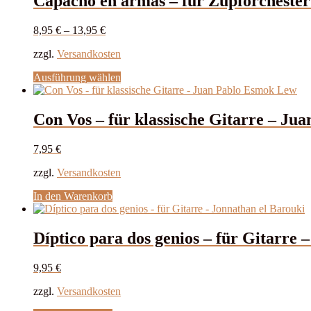
Capacho en armas – für Zupforchester
werden
8,95
€
–
13,95
€
zzgl.
Versandkosten
Dieses
Ausführung wählen
Produkt
weist
mehrere
Con Vos – für klassische Gitarre – J
Varianten
auf.
7,95
€
Die
Optionen
zzgl.
Versandkosten
können
auf
In den Warenkorb
der
Produktseite
gewählt
Díptico para dos genios – für Gitarre 
werden
9,95
€
zzgl.
Versandkosten