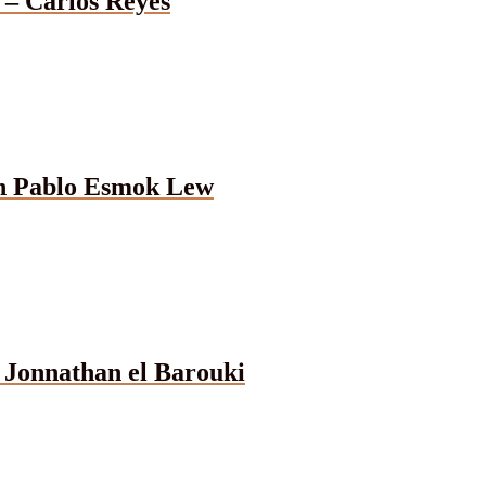
 – Carlos Reyes
uan Pablo Esmok Lew
– Jonnathan el Barouki