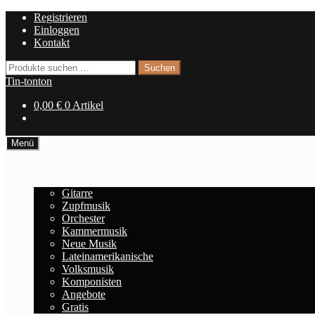
Zur
Zum
Registrieren
Navigation
Inhalt
Einloggen
springen
springen
Kontakt
Suchen
Suchen
nach:
Tin-tonton
0,00
€
0 Artikel
Menü
Home
Noten
Gitarre
Zupfmusik
Orchester
Kammermusik
Neue Musik
Lateinamerikanische
Volksmusik
Komponisten
Angebote
Gratis