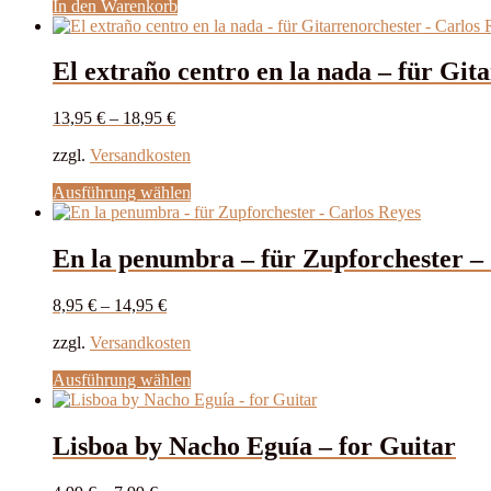
In den Warenkorb
El extraño centro en la nada – für Git
13,95
€
–
18,95
€
zzgl.
Versandkosten
Dieses
Ausführung wählen
Produkt
weist
mehrere
En la penumbra – für Zupforchester –
Varianten
auf.
8,95
€
–
14,95
€
Die
Optionen
zzgl.
Versandkosten
können
auf
Dieses
Ausführung wählen
der
Produkt
Produktseite
weist
gewählt
mehrere
Lisboa by Nacho Eguía – for Guitar
werden
Varianten
auf.