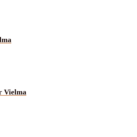
elma
r Vielma