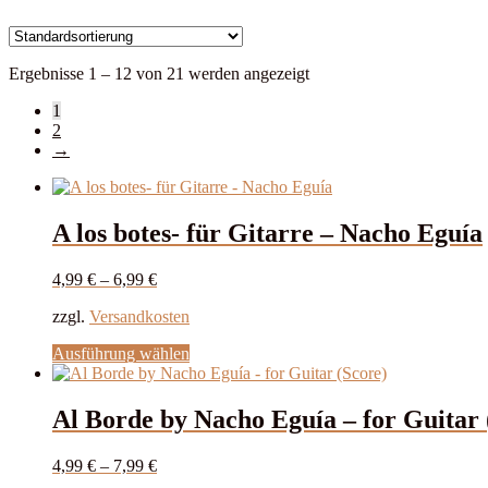
Ergebnisse 1 – 12 von 21 werden angezeigt
1
2
→
A los botes- für Gitarre – Nacho Eguía
4,99
€
–
6,99
€
zzgl.
Versandkosten
Dieses
Ausführung wählen
Produkt
weist
mehrere
Al Borde by Nacho Eguía – for Guitar 
Varianten
auf.
4,99
€
–
7,99
€
Die