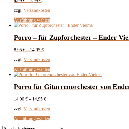
4,99
€
–
7,99
€
Die
Optionen
zzgl.
Versandkosten
können
auf
Dieses
Ausführung wählen
der
Produkt
Produktseite
weist
gewählt
mehrere
Porro – für Zupforchester – Ender Vi
werden
Varianten
auf.
8,95
€
–
14,95
€
Die
Optionen
zzgl.
Versandkosten
können
auf
Dieses
Ausführung wählen
der
Produkt
Produktseite
weist
gewählt
mehrere
Porro für Gitarrenorchester von Ende
werden
Varianten
auf.
14,00
€
–
14,95
€
Die
Optionen
zzgl.
Versandkosten
können
auf
Dieses
Ausführung wählen
der
Produkt
Produktseite
weist