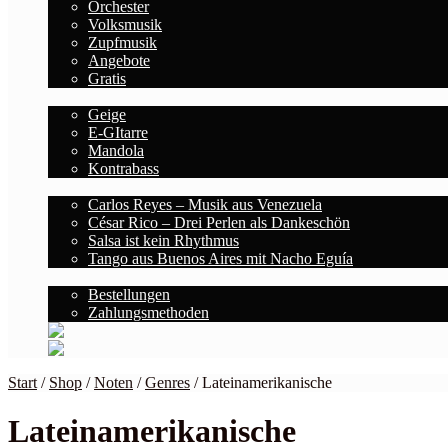
Orchester
Volksmusik
Zupfmusik
Angebote
Gratis
Saiten
Geige
E-GItarre
Mandola
Kontrabass
Blog
Carlos Reyes – Musik aus Venezuela
César Rico – Drei Perlen als Dankeschön
Salsa ist kein Rhythmus
Tango aus Buenos Aires mit Nacho Eguía
Kontodetails
Bestellungen
Zahlungsmethoden
Start
/
Shop
/
Noten
/
Genres
/
Lateinamerikanische
Lateinamerikanische