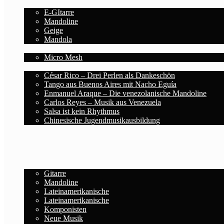
Saiten
E-GItarre
Mandoline
Geige
Mandola
Zubehör
Micro Mesh
Blog
César Rico – Drei Perlen als Dankeschön
Tango aus Buenos Aires mit Nacho Eguía
Enmanuel Araque – Die venezolanische Mandoline
Carlos Reyes – Musik aus Venezuela
Salsa ist kein Rhythmus
Chinesische Jugendmusikausbildung
Deutsch
Español
Home
Noten
Gitarre
Mandoline
Lateinamerikanische
Lateinamerikanische
Komponisten
Neue Musik