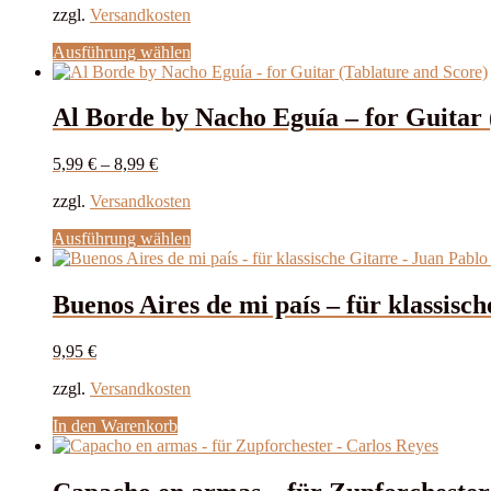
Optionen
zzgl.
Versandkosten
können
auf
Dieses
Ausführung wählen
der
Produkt
Produktseite
weist
gewählt
mehrere
Al Borde by Nacho Eguía – for Guitar 
werden
Varianten
auf.
5,99
€
–
8,99
€
Die
Optionen
zzgl.
Versandkosten
können
auf
Dieses
Ausführung wählen
der
Produkt
Produktseite
weist
gewählt
mehrere
Buenos Aires de mi país – für klassis
werden
Varianten
auf.
9,95
€
Die
Optionen
zzgl.
Versandkosten
können
auf
In den Warenkorb
der
Produktseite
gewählt