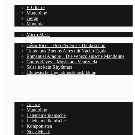
Saiten
E-GItarre
Mandoline
Geige
Mandola
Zubehör
Micro Mesh
Blog
César Rico – Drei Perlen als Dankeschön
Tango aus Buenos Aires mit Nacho Eguía
Enmanuel Araque – Die venezolanische Mandoline
Carlos Reyes – Musik aus Venezuela
Salsa ist kein Rhythmus
Chinesische Jugendmusikausbildung
Deutsch
Español
Home
Noten
Gitarre
Mandoline
Lateinamerikanische
Lateinamerikanische
Komponisten
Neue Musik