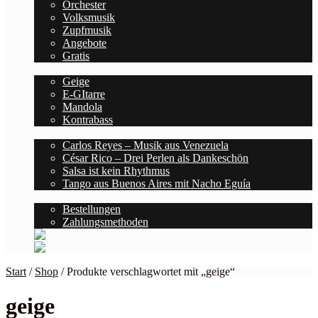
Orchester
Volksmusik
Zupfmusik
Angebote
Gratis
Saiten
Geige
E-GItarre
Mandola
Kontrabass
Blog
Carlos Reyes – Musik aus Venezuela
César Rico – Drei Perlen als Dankeschön
Salsa ist kein Rhythmus
Tango aus Buenos Aires mit Nacho Eguía
Kontodetails
Bestellungen
Zahlungsmethoden
Start
/
Shop
/
Produkte verschlagwortet mit „geige“
geige