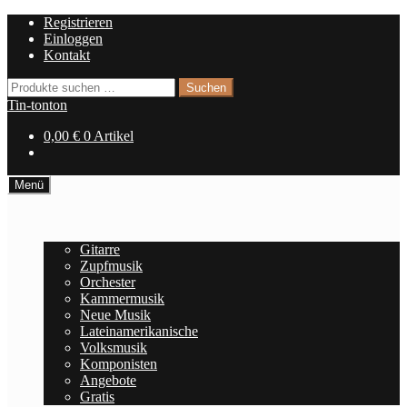
Zur
Zum
Registrieren
Navigation
Inhalt
Einloggen
springen
springen
Kontakt
Suchen
Suchen
nach:
Tin-tonton
0,00
€
0 Artikel
Menü
Home
Noten
Gitarre
Zupfmusik
Orchester
Kammermusik
Neue Musik
Lateinamerikanische
Volksmusik
Komponisten
Angebote
Gratis