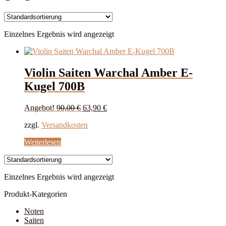
Einzelnes Ergebnis wird angezeigt
Violin Saiten Warchal Amber E-
Kugel 700B
Ursprünglicher
Aktueller
Angebot!
90,00
€
63,90
€
Preis
Preis
zzgl.
Versandkosten
war:
ist:
90,00 €
63,90 €.
Weiterlesen
Einzelnes Ergebnis wird angezeigt
Produkt-Kategorien
Noten
Saiten