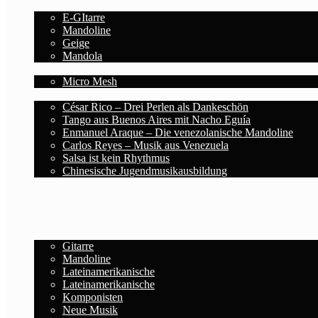
Saiten
E-GItarre
Mandoline
Geige
Mandola
Zubehör
Micro Mesh
Blog
César Rico – Drei Perlen als Dankeschön
Tango aus Buenos Aires mit Nacho Eguía
Enmanuel Araque – Die venezolanische Mandoline
Carlos Reyes – Musik aus Venezuela
Salsa ist kein Rhythmus
Chinesische Jugendmusikausbildung
Deutsch
Español
Home
Noten
Gitarre
Mandoline
Lateinamerikanische
Lateinamerikanische
Komponisten
Neue Musik