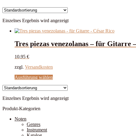
Einzelnes Ergebnis wird angezeigt
Tres piezas venezolanas – für Gitarre 
10,95
€
zzgl.
Versandkosten
Dieses
Ausführung wählen
Produkt
weist
mehrere
Einzelnes Ergebnis wird angezeigt
Varianten
auf.
Produkt-Kategorien
Die
Optionen
Noten
können
Genres
auf
Instrument
der
Katalog