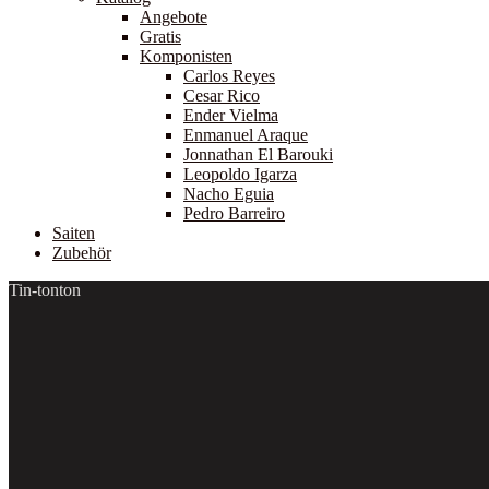
Produktseite
Angebote
gewählt
Gratis
werden
Komponisten
Carlos Reyes
Cesar Rico
Ender Vielma
Enmanuel Araque
Jonnathan El Barouki
Leopoldo Igarza
Nacho Eguia
Pedro Barreiro
Saiten
Zubehör
Tin-tonton