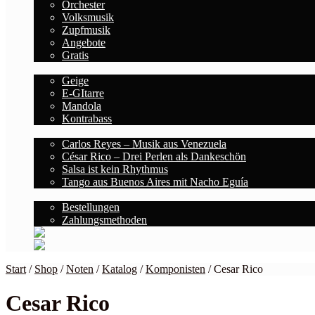
Orchester
Volksmusik
Zupfmusik
Angebote
Gratis
Saiten
Geige
E-GItarre
Mandola
Kontrabass
Blog
Carlos Reyes – Musik aus Venezuela
César Rico – Drei Perlen als Dankeschön
Salsa ist kein Rhythmus
Tango aus Buenos Aires mit Nacho Eguía
Kontodetails
Bestellungen
Zahlungsmethoden
Start
/
Shop
/
Noten
/
Katalog
/
Komponisten
/
Cesar Rico
Cesar Rico