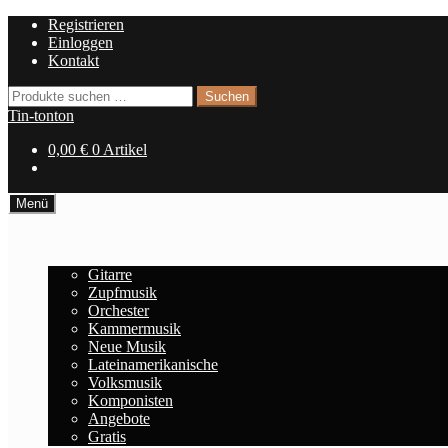
Zur
Zum
Registrieren
Navigation
Inhalt
Einloggen
springen
springen
Kontakt
Suchen
Suchen
nach:
Tin-tonton
0,00
€
0 Artikel
Menü
Home
Noten
Gitarre
Zupfmusik
Orchester
Kammermusik
Neue Musik
Lateinamerikanische
Volksmusik
Komponisten
Angebote
Gratis