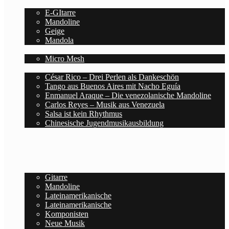
Saiten
E-GItarre
Mandoline
Geige
Mandola
Zubehör
Micro Mesh
Blog
César Rico – Drei Perlen als Dankeschön
Tango aus Buenos Aires mit Nacho Eguía
Enmanuel Araque – Die venezolanische Mandoline
Carlos Reyes – Musik aus Venezuela
Salsa ist kein Rhythmus
Chinesische Jugendmusikausbildung
Deutsch
Español
Home
Noten
Gitarre
Mandoline
Lateinamerikanische
Lateinamerikanische
Komponisten
Neue Musik