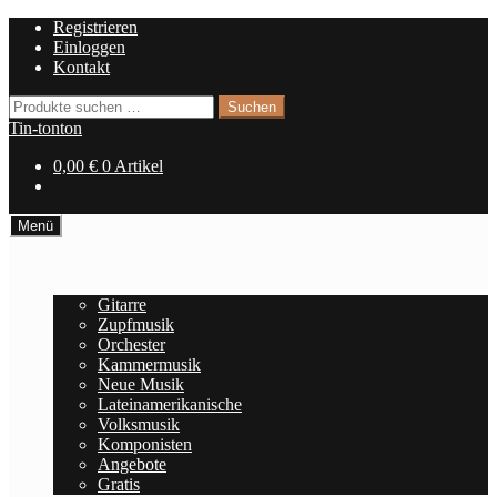
Zur
Zum
Registrieren
Navigation
Inhalt
Einloggen
springen
springen
Kontakt
Suchen
Suchen
nach:
Tin-tonton
0,00
€
0 Artikel
Menü
Home
Noten
Gitarre
Zupfmusik
Orchester
Kammermusik
Neue Musik
Lateinamerikanische
Volksmusik
Komponisten
Angebote
Gratis