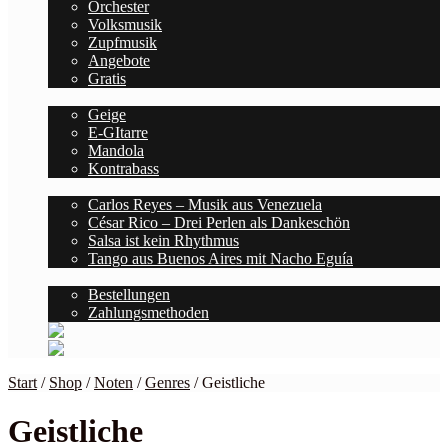
Orchester
Volksmusik
Zupfmusik
Angebote
Gratis
Saiten
Geige
E-GItarre
Mandola
Kontrabass
Blog
Carlos Reyes – Musik aus Venezuela
César Rico – Drei Perlen als Dankeschön
Salsa ist kein Rhythmus
Tango aus Buenos Aires mit Nacho Eguía
Kontodetails
Bestellungen
Zahlungsmethoden
Start
/
Shop
/
Noten
/
Genres
/
Geistliche
Geistliche