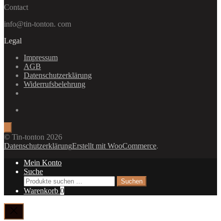
Contact
info@tin-tonton. com
Legal
Impressum
AGB
Datenschutzerklärung
Widerrufsbelehrung
© Tin-tonton 2026
Datenschutzerklärung
Erstellt mit WooCommerce
.
Mein Konto
Suche
Suchen
Suchen
nach:
Warenkorb
0