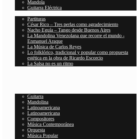
Mandola
Guitarra Eléctrica
Blog
Partituras
César Rico – Tres perlas como agradecimiento
Nacho Eguía – Tango desde Buenos Aires
La Mandolina Venezolana que recorre el mundo -
Enmanuel Araque
La Música de Carlos Reyes
Lo folklórico, tradicional y popular como propuesta
estética en la obra de Ricardo Escorcio
La Salsa no es un ritmo
Deutsch
Español
Inicio
Partituras
Guitarra
Mandolina
Latinoamericana
Latinoamericana
Compositores
Música Contemporánea
Orquesta
Música Popular