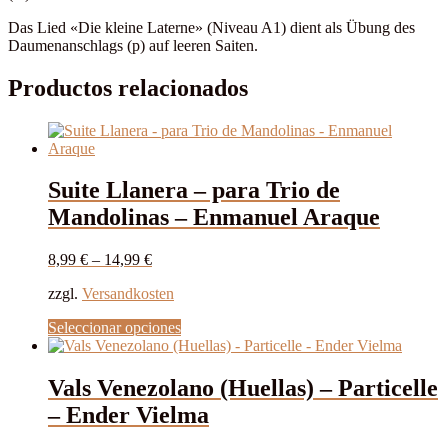
Das Lied «Die kleine Laterne» (Niveau A1) dient als Übung des
Daumenanschlags (p) auf leeren Saiten.
Productos relacionados
Suite Llanera – para Trio de
Mandolinas – Enmanuel Araque
8,99
€
–
14,99
€
zzgl.
Versandkosten
Este
Seleccionar opciones
producto
tiene
múltiples
Vals Venezolano (Huellas) – Particelle
variantes.
– Ender Vielma
Las
opciones