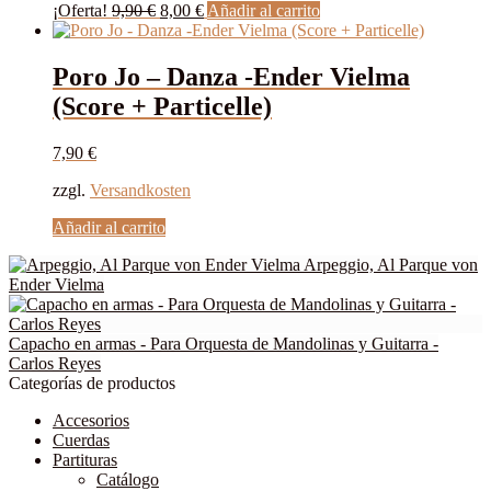
se
El
El
¡Oferta!
9,90
€
8,00
€
Añadir al carrito
pueden
precio
precio
elegir
original
actual
en
era:
es:
Poro Jo – Danza -Ender Vielma
la
9,90 €.
8,00 €.
(Score + Particelle)
página
de
producto
7,90
€
zzgl.
Versandkosten
Añadir al carrito
Arpeggio, Al Parque von
Ender Vielma
Capacho en armas - Para Orquesta de Mandolinas y Guitarra -
Carlos Reyes
Categorías de productos
Accesorios
Cuerdas
Partituras
Catálogo