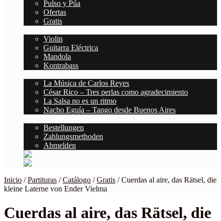
Pulso y Púa
Ofertas
Gratis
Cuerdas
Violin
Guitarra Eléctrica
Mandola
Kontrabass
Blog
La Música de Carlos Reyes
César Rico – Tres perlas como agradecimiento
La Salsa no es un ritmo
Nacho Eguía – Tango desde Buenos Aires
Kontodetails
Bestellungen
Zahlungsmethoden
Abmelden
Inicio
/
Partituras
/
Catálogo
/
Gratis
/
Cuerdas al aire, das Rätsel, die
kleine Laterne von Ender Vielma
Cuerdas al aire, das Rätsel, die