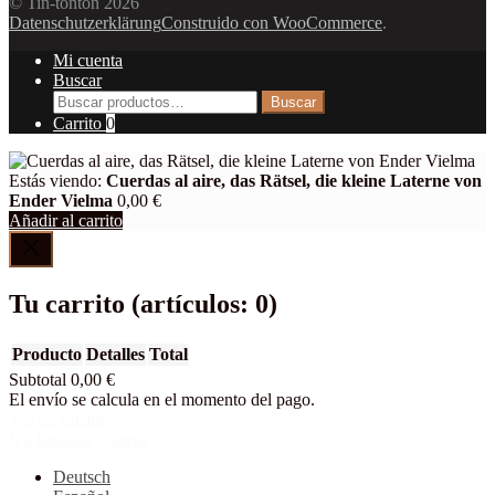
© Tin-tonton 2026
Datenschutzerklärung
Construido con WooCommerce
.
Mi cuenta
Buscar
Buscar
Buscar
por:
Carrito
0
Estás viendo:
Cuerdas al aire, das Rätsel, die kleine Laterne von
Ender Vielma
0,00
€
Añadir al carrito
Tu carrito
(artículos: 0)
Producto
Detalles
Total
Subtotal
0,00 €
Productos
El envío se calcula en el momento del pago.
Ver mi carrito
del
Ir a finalizar compra
carrito
Deutsch