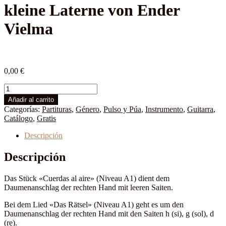
kleine Laterne von Ender
Vielma
0,00
€
Cuerdas
al
Añadir al carrito
aire,
Categorías:
Partituras
,
Género
,
Pulso y Púa
,
Instrumento
,
Guitarra
,
das
Catálogo
,
Gratis
Rätsel,
die
Descripción
kleine
Laterne
Descripción
von
Ender
Das Stück «Cuerdas al aire» (Niveau A1) dient dem
Vielma
Daumenanschlag der rechten Hand mit leeren Saiten.
cantidad
Bei dem Lied «Das Rätsel» (Niveau A1) geht es um den
Daumenanschlag der rechten Hand mit den Saiten h (si), g (sol), d
(re).