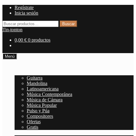
Ir
Ir
Regístrate
a
al
Inicia sesión
la
contenido
Buscar
navegación
Buscar
por:
Tin-tonton
0,00
€
0 productos
Menú
Inicio
Partituras
Guitarra
Mandolina
Latinoamericana
Música Contemporánea
Música de Cámara
Música Popular
Pulso y Púa
Compositores
Ofertas
Gratis
Cuerdas