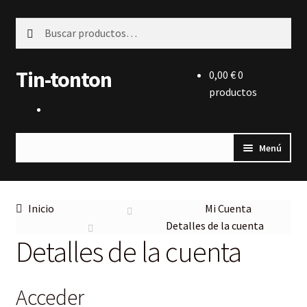
Ir
Ir
Buscar
Buscar
a
al
por:
la
contenido
Tin-tonton
0,00
€
0
navegación
productos
Menú
Inicio
Inicio
Mi Cuenta
Partituras
Detalles de la cuenta
Detalles de la cuenta
Cuerdas
Blog
Acceder