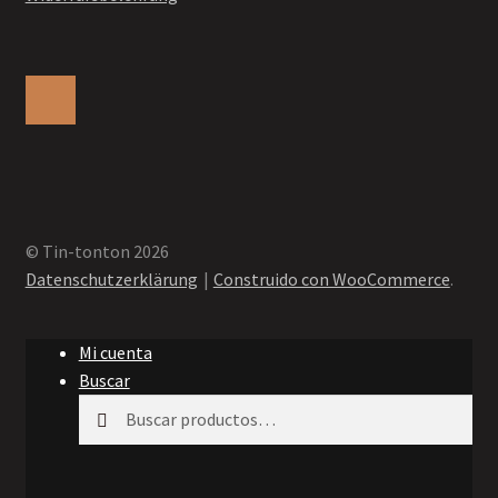
© Tin-tonton 2026
Datenschutzerklärung
Construido con WooCommerce
.
Mi cuenta
Buscar
Buscar
Buscar
por: