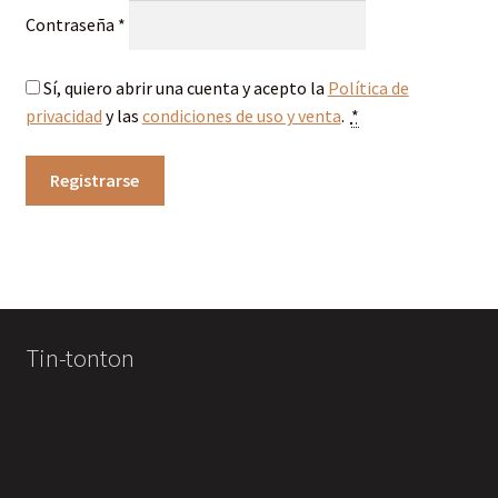
Obligatorio
Contraseña
*
Sí, quiero abrir una cuenta y acepto la
Política de
privacidad
y las
condiciones de uso y venta
.
*
Registrarse
Tin-tonton