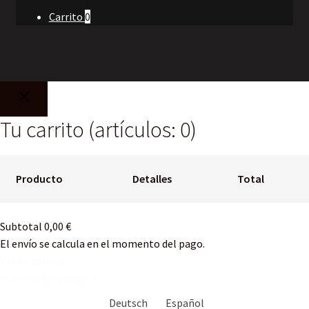
Carrito
0
Tu carrito
(artículos: 0)
Producto
Detalles
Total
Productos
Subtotal
0,00 €
del
El envío se calcula en el momento del pago.
carrito
Ver mi carrito
Ir a finalizar compra
Deutsch
Español