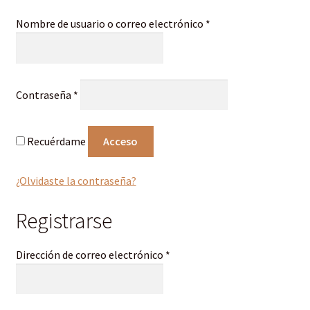
Kontodetails
Obligatorio
Nombre de usuario o correo electrónico
*
Obligatorio
Contraseña
*
Recuérdame
Acceso
¿Olvidaste la contraseña?
Registrarse
Obligatorio
Dirección de correo electrónico
*